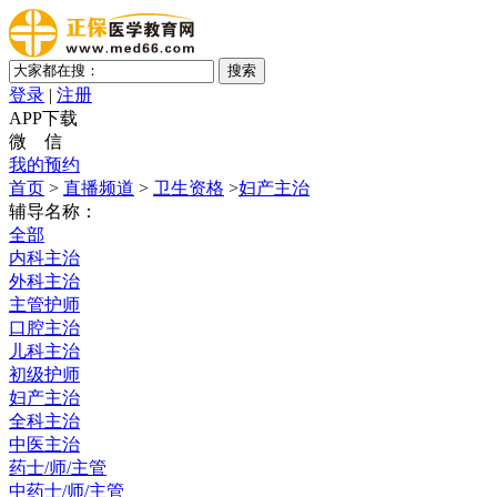
登录
|
注册
APP下载
微 信
我的预约
首页
>
直播频道
>
卫生资格
>
妇产主治
辅导名称：
全部
内科主治
外科主治
主管护师
口腔主治
儿科主治
初级护师
妇产主治
全科主治
中医主治
药士/师/主管
中药士/师/主管