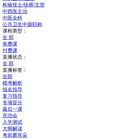
检验技士/技师/主管
中西医主治
中医全科
公共卫生中级职称
课程类型：
全 部
免费课
付费课
直播状态：
全 部
直播标签：
全部
模考解析
报名指导
复习指导
专项提分
最后一课
庆功会
入学测试
大纲解读
考前磨耳朵