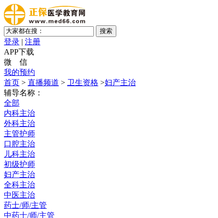
登录
|
注册
APP下载
微 信
我的预约
首页
>
直播频道
>
卫生资格
>
妇产主治
辅导名称：
全部
内科主治
外科主治
主管护师
口腔主治
儿科主治
初级护师
妇产主治
全科主治
中医主治
药士/师/主管
中药士/师/主管