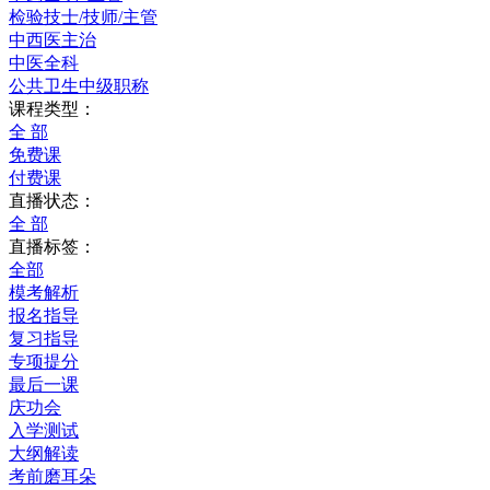
检验技士/技师/主管
中西医主治
中医全科
公共卫生中级职称
课程类型：
全 部
免费课
付费课
直播状态：
全 部
直播标签：
全部
模考解析
报名指导
复习指导
专项提分
最后一课
庆功会
入学测试
大纲解读
考前磨耳朵