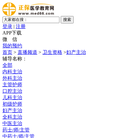
登录
|
注册
APP下载
微 信
我的预约
首页
>
直播频道
>
卫生资格
>
妇产主治
辅导名称：
全部
内科主治
外科主治
主管护师
口腔主治
儿科主治
初级护师
妇产主治
全科主治
中医主治
药士/师/主管
中药士/师/主管