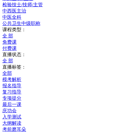
检验技士/技师/主管
中西医主治
中医全科
公共卫生中级职称
课程类型：
全 部
免费课
付费课
直播状态：
全 部
直播标签：
全部
模考解析
报名指导
复习指导
专项提分
最后一课
庆功会
入学测试
大纲解读
考前磨耳朵