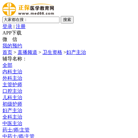
登录
|
注册
APP下载
微 信
我的预约
首页
>
直播频道
>
卫生资格
>
妇产主治
辅导名称：
全部
内科主治
外科主治
主管护师
口腔主治
儿科主治
初级护师
妇产主治
全科主治
中医主治
药士/师/主管
中药士/师/主管