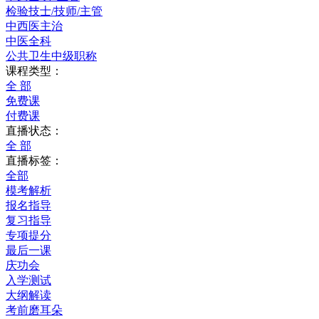
检验技士/技师/主管
中西医主治
中医全科
公共卫生中级职称
课程类型：
全 部
免费课
付费课
直播状态：
全 部
直播标签：
全部
模考解析
报名指导
复习指导
专项提分
最后一课
庆功会
入学测试
大纲解读
考前磨耳朵