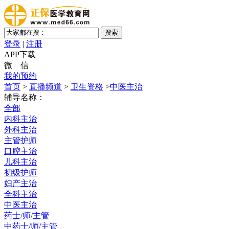
登录
|
注册
APP下载
微 信
我的预约
首页
>
直播频道
>
卫生资格
>
中医主治
辅导名称：
全部
内科主治
外科主治
主管护师
口腔主治
儿科主治
初级护师
妇产主治
全科主治
中医主治
药士/师/主管
中药士/师/主管