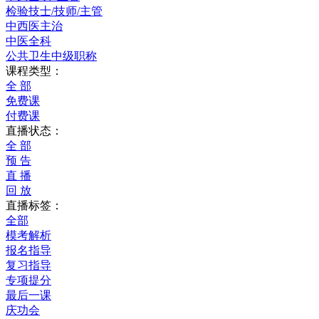
检验技士/技师/主管
中西医主治
中医全科
公共卫生中级职称
课程类型：
全 部
免费课
付费课
直播状态：
全 部
预 告
直 播
回 放
直播标签：
全部
模考解析
报名指导
复习指导
专项提分
最后一课
庆功会