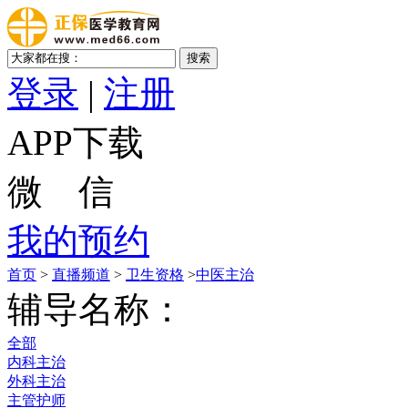
登录
|
注册
APP下载
微 信
我的预约
首页
>
直播频道
>
卫生资格
>
中医主治
辅导名称：
全部
内科主治
外科主治
主管护师