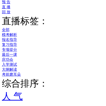
预 告
直 播
回 放
直播标签：
全部
模考解析
报名指导
复习指导
专项提分
最后一课
庆功会
入学测试
大纲解读
考前磨耳朵
综合排序：
人 气