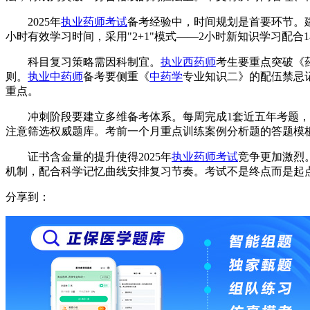
2025年
执业药师考试
备考经验中，时间规划是首要环节。建
小时有效学习时间，采用"2+1"模式——2小时新知识学习
科目复习策略需因科制宜。
执业西药师
考生要重点突破《
则。
执业中药师
备考要侧重《
中药学
专业知识二》的配伍禁忌记
重点。
冲刺阶段要建立多维备考体系。每周完成1套近五年考题，
注意筛选权威题库。考前一个月重点训练案例分析题的答题模板
证书含金量的提升使得2025年
执业药师考试
竞争更加激烈。
机制，配合科学记忆曲线安排复习节奏。考试不是终点而是起
分享到：