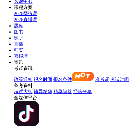
选课中心
课程方案
2026网络课
2026直播课
题库
图书
试听
直播
师资
喜报墙
资讯
考试资讯
政策通知
报名时间
报名条件
准考证
考试时间
备考资料
考试大纲
辅导精华
精华问答
经验分享
全媒体平台