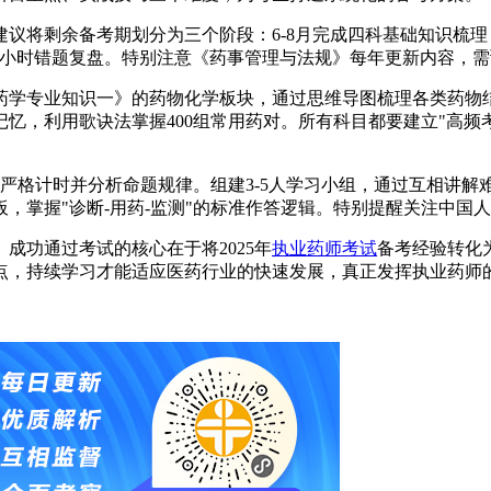
议将剩余备考期划分为三个阶段：6-8月完成四科基础知识梳理
配合1小时错题复盘。特别注意《药事管理与法规》每年更新内容，
药学专业知识一》的药物化学板块，通过思维导图梳理各类药物
忆，利用歌诀法掌握400组常用药对。所有科目都要建立"高频
严格计时并分析命题规律。组建3-5人学习小组，通过互相讲解
，掌握"诊断-用药-监测"的标准作答逻辑。特别提醒关注中国
成功通过考试的核心在于将2025年
执业药师考试
备考经验转化
点，持续学习才能适应医药行业的快速发展，真正发挥执业药师