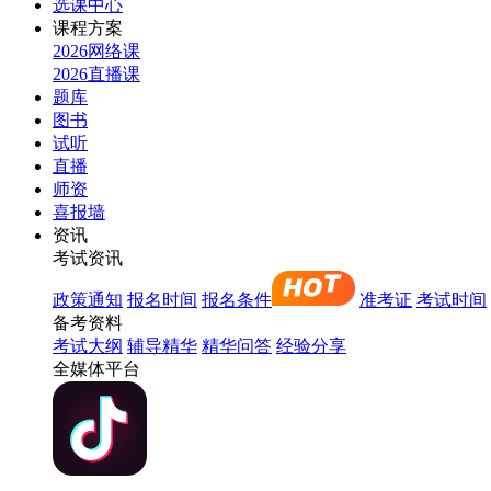
选课中心
课程方案
2026网络课
2026直播课
题库
图书
试听
直播
师资
喜报墙
资讯
考试资讯
政策通知
报名时间
报名条件
准考证
考试时间
备考资料
考试大纲
辅导精华
精华问答
经验分享
全媒体平台