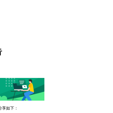
告
分享如下：