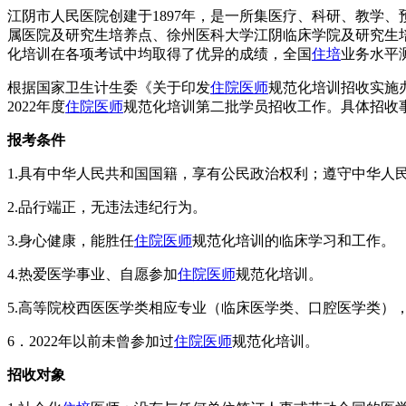
江阴市人民医院创建于1897年，是一所集医疗、科研、教学
属医院及研究生培养点、徐州医科大学江阴临床学院及研究生培
化培训在各项考试中均取得了优异的成绩，全国
住培
业务水平
根据国家卫生计生委《关于印发
住院医师
规范化培训招收实施
2022年度
住院医师
规范化培训第二批学员招收工作。具体招收
报考条件
1.具有中华人民共和国国籍，享有公民政治权利；遵守中华人
2.品行端正，无违法违纪行为。
3.身心健康，能胜任
住院医师
规范化培训的临床学习和工作。
4.热爱医学事业、自愿参加
住院医师
规范化培训。
5.高等院校西医医学类相应专业（临床医学类、口腔医学类）
6．2022年以前未曾参加过
住院医师
规范化培训。
招收对象