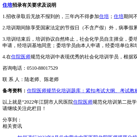
住培
招录有关要求及说明
1.招收录取后无故不报到的，三年内不得参加
住培
；
住培
期间
2.培训期间除享受国家法定的节假日（不含产假）外，病事假
3.培训结束后，培训协议自然终止，社会化学员自主择业，
申请，经培训基地同意；委培学员由本人申请，经委培单位和
4.在
住院医师
规范化培训中表现优秀的社会化培训学员，根据
咨询电话：0510-88017529
联 系 人：陆老师、陈老师
备考资料：
住院医师规范化培训题库：紧扣考试大纲、考试教
以上就是“2022年江阴市人民医院
住院医师
规范化培训第二批学
请继续关注此栏目！
分享到：
相关资讯