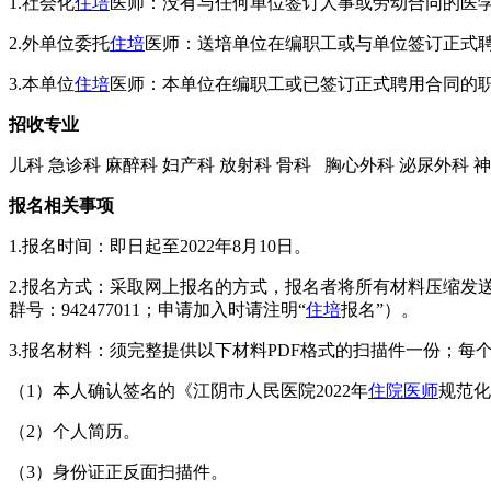
1.社会化
住培
医师：没有与任何单位签订人事或劳动合同的医
2.外单位委托
住培
医师：送培单位在编职工或与单位签订正式
3.本单位
住培
医师：本单位在编职工或已签订正式聘用合同的
招收专业
儿科 急诊科 麻醉科 妇产科 放射科 骨科 胸心外科 泌尿外科
报名相关事项
1.报名时间：即日起至2022年8月10日。
2.报名方式：采取网上报名的方式，报名者将所有材料压缩发送至邮箱
群号：942477011；申请加入时请注明“
住培
报名”）。
3.报名材料：须完整提供以下材料PDF格式的扫描件一份；每
（1）本人确认签名的《江阴市人民医院2022年
住院医师
规范化
（2）个人简历。
（3）身份证正反面扫描件。