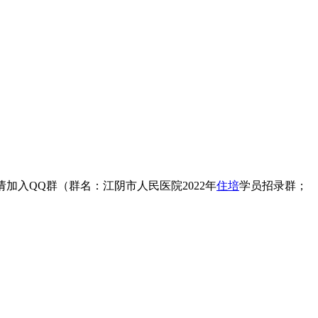
。
申请加入QQ群（群名：江阴市人民医院2022年
住培
学员招录群；