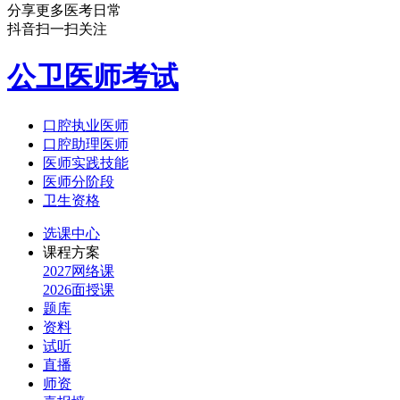
分享更多医考日常
抖音扫一扫关注
公卫医师考试
口腔执业医师
口腔助理医师
医师实践技能
医师分阶段
卫生资格
选课中心
课程方案
2027网络课
2026面授课
题库
资料
试听
直播
师资