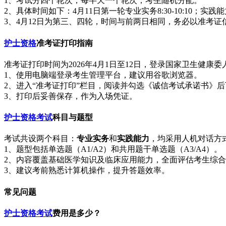
1、考试分四个轮次，每半天一个轮次，考生随机分配。
2、具体时间如下：4月11日第一轮专业实务8:30-10:10；实践能力10:55-
3、4月12日为第三、四轮，时间与前两日相同，务必以准考证
护士资格
准考证打印指南
准考证打印时间为2026年4月1日至12日，登录国家卫生健康
1、使用电脑端登录考生管理平台，建议用谷歌浏览器。
2、进入“准考证打印”栏目，阅读并勾选《诚信考试承诺书》
3、打印后妥善保存，作为入场凭证。
护士资格考试
科目与题型
考试共设两个科目：
专业实务
和
实践能力
，均采用人机对话方
1、题型包括单选题（A1/A2）和共用题干单选题（A3/A4）。
2、内容覆盖基础医学知识及临床应用能力，全面评估考生综
3、建议考前熟悉计算机操作，提升答题效率。
常见问题
护士资格考试
费用是多少？