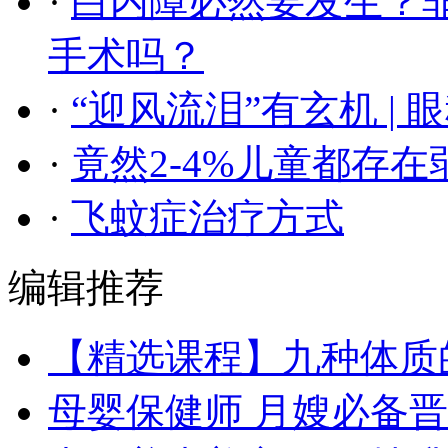
·
白内障必然要发生？非
手术吗？
·
“迎风流泪”有玄机 |
·
竟然2-4%儿童都存
·
飞蚊症治疗方式
编辑推荐
【精选课程】九种体质
母婴保健师 月嫂必备