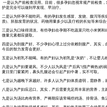
一是认为产前检查没用。目前，很多孕妇忽视常规产前检查，
护是完全可以做到早发现、早治疗。
二是认为怀孕不能吃药。有的孕妇发生感冒、发烧、腹泻等疾
质)、胚胎发育的状况、药物用量多少以及疗程的长短等来综
三是认为口味得清淡。有些孕妇在孕期不吃蔬菜只吃小米粥和
微量元素都应摄取。
四是认为剖腹产好。不少孕妇心理上过分依赖剖腹产。其实，
今后的智力发育会更好。
五是认为初乳不能喝。有的产妇认为初乳是“灰奶”，不让婴儿
六是认为产妇要避风。不少人以为风是“产后风”(指产褥热)
夏日里门窗紧闭，裹头扎腿还会引起产妇中暑，实不可取。
七是认为越晚下床越好。许多人认为产妇体质虚弱，需静养，就
八是认为产妇应忌口。其实，产后需要充足而丰富的营养，主
九是认为汤比肉有营养。产褥期应该常喝些鸡汤、排骨汤、鱼