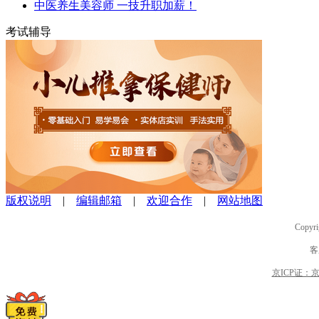
中医养生美容师 一技升职加薪！
考试辅导
版权说明
|
编辑邮箱
|
欢迎合作
|
网站地图
Copyri
客
京ICP证：京B2