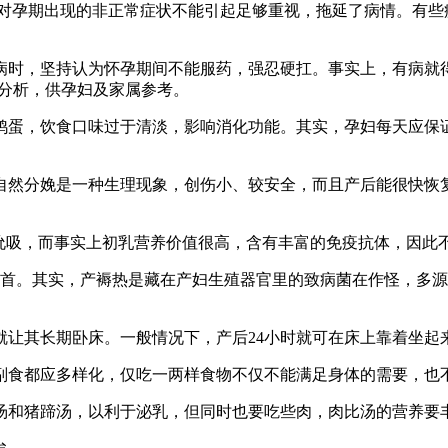
对孕期出现的非正常症状不能引起足够重视，拖延了病情。有些
病时，坚持认为怀孕期间不能服药，强忍硬扛。事实上，有病就
合分析，供孕妇及家属参考。
鸡蛋，饮食口味过于清淡，影响消化功能。其实，孕妇每天应保
自然分娩是一种生理现象，创伤小、较安全，而且产后能很快恢
吮吸，而事实上初乳营养价值很高，含有丰富的免疫抗体，因此
的祸首。其实，产褥热是藏在产妇生殖器官里的致病菌在作怪，多
让其长期卧床。一般情况下，产后24小时就可在床上靠着坐起
副食都应多样化，仅吃一两样食物不仅不能满足身体的需要，也
汤和猪蹄汤，以利于泌乳，但同时也要吃些肉，肉比汤的营养要