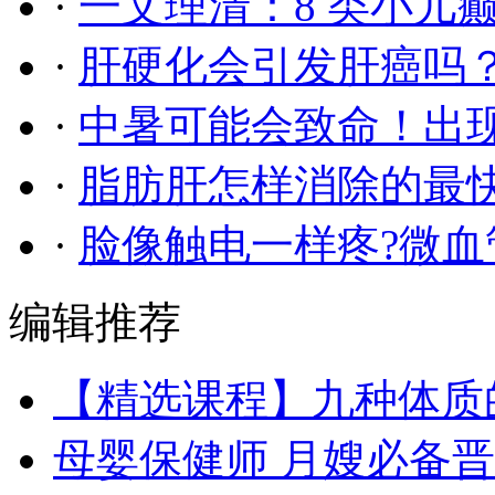
·
一文理清：8 类小儿
·
肝硬化会引发肝癌吗
·
中暑可能会致命！出
·
脂肪肝怎样消除的最快
·
脸像触电一样疼?微
编辑推荐
【精选课程】九种体质
母婴保健师 月嫂必备