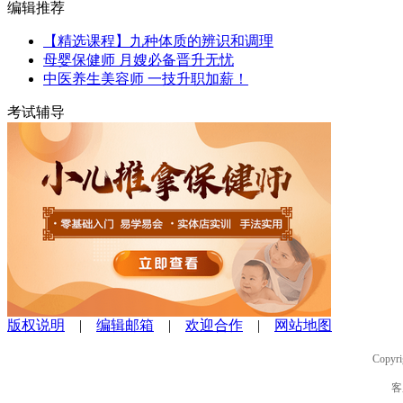
编辑推荐
【精选课程】九种体质的辨识和调理
母婴保健师 月嫂必备晋升无忧
中医养生美容师 一技升职加薪！
考试辅导
版权说明
|
编辑邮箱
|
欢迎合作
|
网站地图
Copyri
客