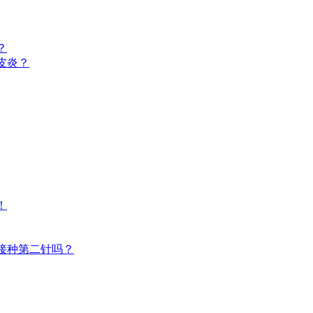
？
皮炎？
！
接种第二针吗？