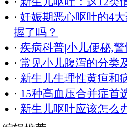
·
新生儿呕吐：这12类
·
妊娠期恶心呕吐的4
握了吗？
·
疾病科普|小儿便秘,
·
常见小儿腹泻的分类
·
新生儿生理性黄疸和
·
15种高血压合并症首
·
新生儿呕吐应该怎么