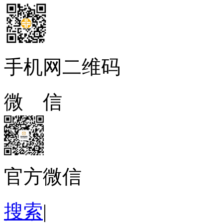
手机网二维码
微 信
官方微信
搜索
|