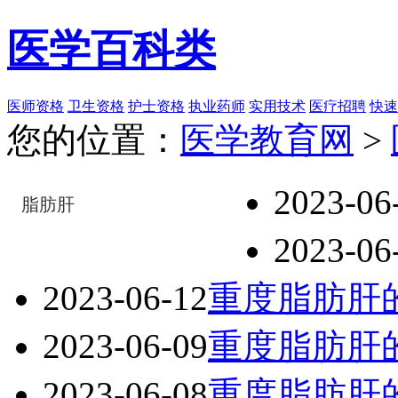
医学百科类
医师资格
卫生资格
护士资格
执业药师
实用技术
医疗招聘
快速
您的位置：
医学教育网
>
2023-06
脂肪肝
2023-06
2023-06-12
重度脂肪肝
2023-06-09
重度脂肪肝
2023-06-08
重度脂肪肝