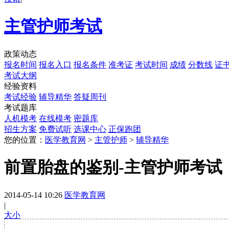
主管护师考试
政策动态
报名时间
报名入口
报名条件
准考证
考试时间
成绩
分数线
证
考试大纲
经验资料
考试经验
辅导精华
答疑周刊
考试题库
人机模考
在线模考
密题库
招生方案
免费试听
选课中心
正保跑团
您的位置：
医学教育网
>
主管护师
>
辅导精华
前置胎盘的鉴别-主管护师考试
2014-05-14 10:26
医学教育网
|
大
小