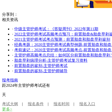
分享到：
相关资讯
·
中级主管护师考试：《答疑周刊》2022年第11期
·
2022主管护师考试高频考点预习：前置胎盘&胎盘早剥
·
2021主管护师考试考点预测：前置胎盘和胎盘早剥鉴别
·
经典考题：2020主管护师考试典型例题-前置胎盘和胎
·
考前速记：2020主管护师考试高频考点-前置胎盘和胎
·
主管护师高频考点总结：如何区分前置胎盘和胎盘早剥
·
胎盘早剥病理分析-主管护师考试复习资料
·
前置胎盘的鉴别-主管护师考试
·
前置胎盘的鉴别-主管护师辅导
报考指南
距2024年主管护师考试还有
天
考试大纲
|
报名条件
|
报名时间
|
报名入口
更多>