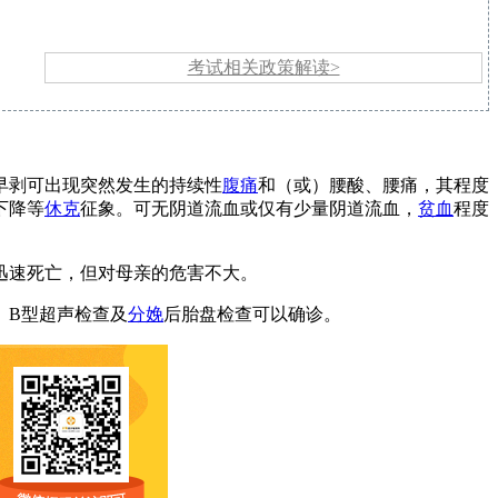
考试相关政策解读>
早剥可出现突然发生的持续性
腹痛
和（或）腰酸、腰痛，其程度
下降等
休克
征象。可无阴道流血或仅有少量阴道流血，
贫血
程度
迅速死亡，但对母亲的危害不大。
、B型超声检查及
分娩
后胎盘检查可以确诊。