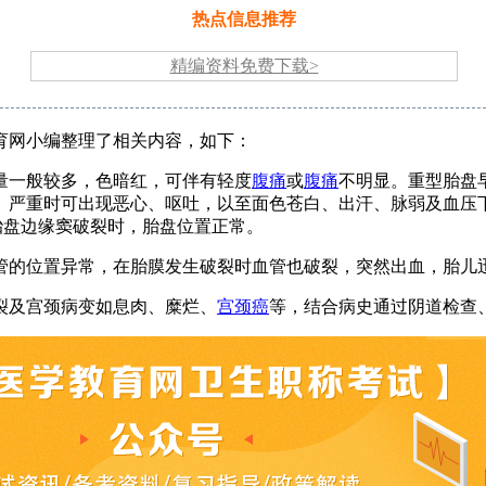
热点信息推荐
精编资料免费下载>
育网小编整理了相关内容，如下：
量一般较多，色暗红，可伴有轻度
腹痛
或
腹痛
不明显。重型胎盘
。严重时可出现恶心、呕吐，以至面色苍白、出汗、脉弱及血压
胎盘边缘窦破裂时，胎盘位置正常。
管的位置异常，在胎膜发生破裂时血管也破裂，突然出血，胎儿
裂及宫颈病变如息肉、糜烂、
宫颈癌
等，结合病史通过阴道检查