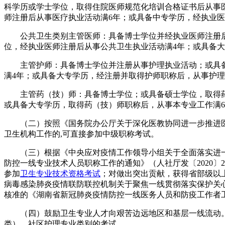
科学历或学士学位，取得住院医师规范化培训合格证书后从事
师注册后从事医疗执业活动满6年；或具备中专学历，经执业医
公共卫生类别主管医师：具备博士学位并经执业医师注册
位，经执业医师注册后从事公共卫生执业活动满4年；或具备大
主管护师：具备博士学位并注册从事护理执业活动；或具
满4年；或具备大专学历，经注册并取得护师职称后，从事护理
主管药（技）师：具备博士学位；或具备硕士学位，取得
或具备大专学历，取得药（技）师职称后，从事本专业工作满
（二）按照《国务院办公厅关于深化医教协同进一步推进医学
卫生机构工作的,可直接参加中级职称考试。
（三）根据《中央应对疫情工作领导小组关于全面落实进一
防控一线专业技术人员职称工作的通知》（人社厅发〔2020
参加
卫生专业技术资格考试
；对做出突出贡献，获得省部级以
病毒感染肺炎疫情联防联控机制关于聚焦一线贯彻落实保护关心
核准的《湖南省新冠肺炎疫情防控一线医务人员和防疫工作者
（四）鼓励卫生专业人才向艰苦边远地区和基层一线流动
类）、社区护理专业类别的考试。