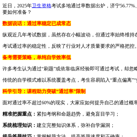
近日，2025年
卫生资格
考试多地通过率数据出炉，济宁56.77%
要如何准备？
数据说话：通过率稳定已成常态
纵观近几年考试数据，虽然存在小幅波动，但通过率始终维持在5
考试通过率的稳定性，反映了行业对人才质量要求的严格把控
备考需要策略，单纯自学效率低
许多考生认为通过“刷题”或依靠临床经验即可通过考试，却忽
传统的自学模式难以系统覆盖考点，考生容易陷入“重点偏离”
科学引导：课程助力突破“通过率”限制
面对通过率不超过60%的现实，大家应如何提升自己的通过概
精准把握重点：
紧扣考纲和命题趋势，避免盲目学习；
系统梳理知识：
建立完整知识体系，弥补自学漏洞；
提升答题技巧：
掌握解题方法，提高答题速度和正确率；