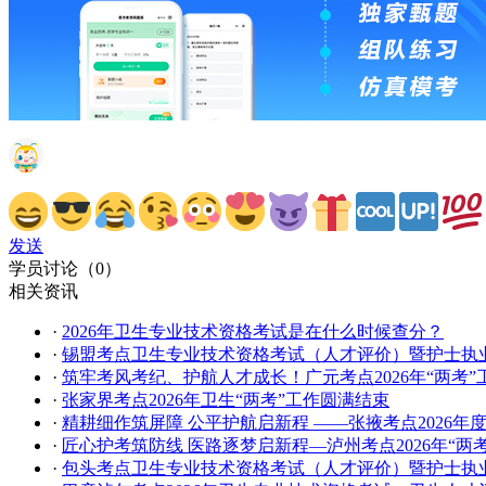
发送
学员讨论（
0
）
相关资讯
·
2026年卫生专业技术资格考试是在什么时候查分？
·
锡盟考点卫生专业技术资格考试（人才评价）暨护士执
·
筑牢考风考纪、护航人才成长！广元考点2026年“两考
·
张家界考点2026年卫生“两考”工作圆满结束
·
精耕细作筑屏障 公平护航启新程 ——张掖考点20
·
匠心护考筑防线 医路逐梦启新程​—泸州考点2026年“两
·
包头考点卫生专业技术资格考试（人才评价）暨护士执