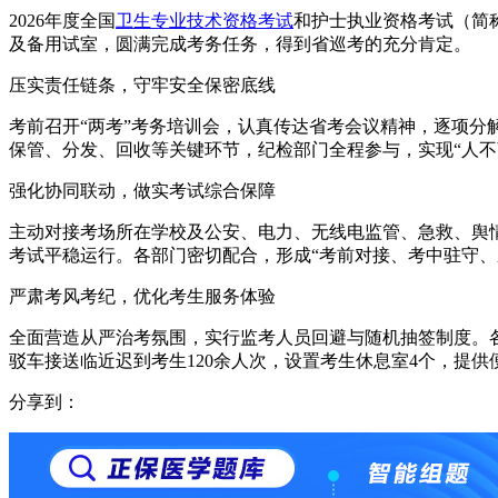
2026年度全国
卫生专业技术资格考试
和护士执业资格考试（简称
及备用试室，圆满完成考务任务，得到省巡考的充分肯定。
压实责任链条，守牢安全保密底线
考前召开“两考”考务培训会，认真传达省考会议精神，逐项分
保管、分发、回收等关键环节，纪检部门全程参与，实现“人不
强化协同联动，做实考试综合保障
主动对接考场所在学校及公安、电力、无线电监管、急救、舆情
考试平稳运行。各部门密切配合，形成“考前对接、考中驻守、
严肃考风考纪，优化考生服务体验
全面营造从严治考氛围，实行监考人员回避与随机抽签制度。
驳车接送临近迟到考生120余人次，设置考生休息室4个，提供
分享到：