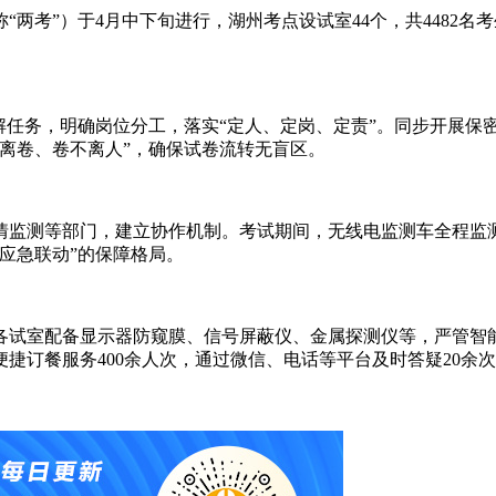
“两考”）于4月中下旬进行，湖州考点设试室44个，共4482
解任务，明确岗位分工，落实“定人、定岗、定责”。同步开展保
离卷、卷不离人”，确保试卷流转无盲区。
监测等部门，建立协作机制。考试期间，无线电监测车全程监测
应急联动”的保障格局。
各试室配备显示器防窥膜、信号屏蔽仪、金属探测仪等，严管智
便捷订餐服务400余人次，通过微信、电话等平台及时答疑20余