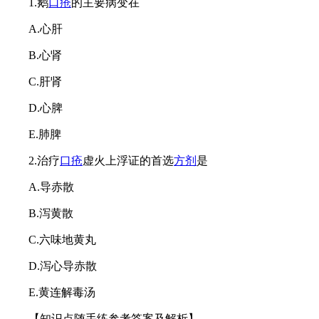
1.鹅
口疮
的主要病变在
A.心肝
B.心肾
C.肝肾
D.心脾
E.肺脾
2.治疗
口疮
虚火上浮证的首选
方剂
是
A.导赤散
B.泻黄散
C.六味地黄丸
D.泻心导赤散
E.黄连解毒汤
【知识点随手练参考答案及解析】