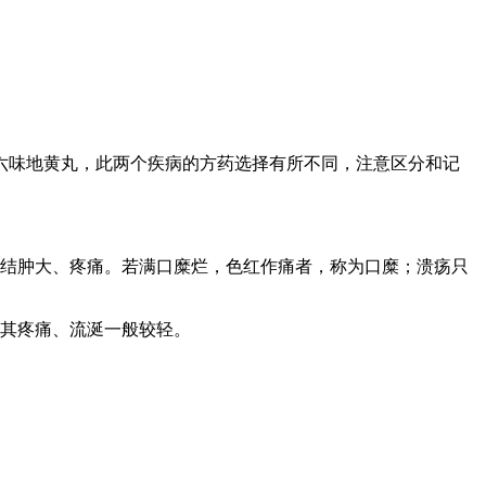
六味地黄丸，此两个疾病的方药选择有所不同，注意区分和记
结肿大、疼痛。若满口糜烂，色红作痛者，称为口糜；溃疡只
其疼痛、流涎一般较轻。