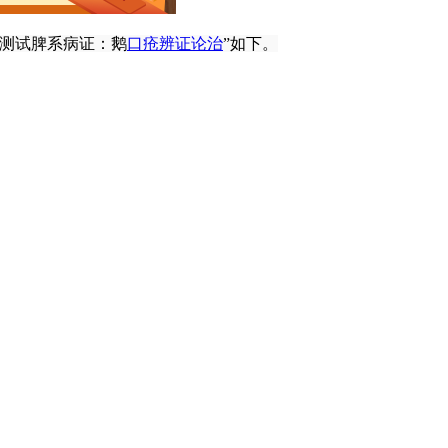
平测试脾系病证：鹅
口疮
辨证论治
”如下。