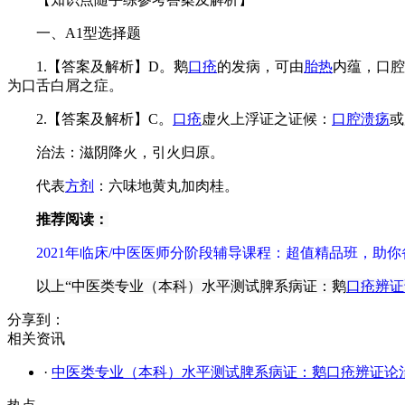
一、A1型选择题
1.【答案及解析】D。鹅
口疮
的发病，可由
胎热
内蕴，口腔
为口舌白屑之症。
2.【答案及解析】C。
口疮
虚火上浮证之证候：
口腔溃疡
或
治法：滋阴降火，引火归原。
代表
方剂
：六味地黄丸加肉桂。
推荐阅读：
2021年临床/中医医师分阶段辅导课程：超值精品班，助
以上“中医类专业（本科）水平测试脾系病证：鹅
口疮
辨证
分享到：
相关资讯
·
中医类专业（本科）水平测试脾系病证：鹅口疮辨证论