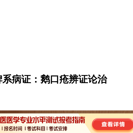
脾系病证：鹅口疮辨证论治