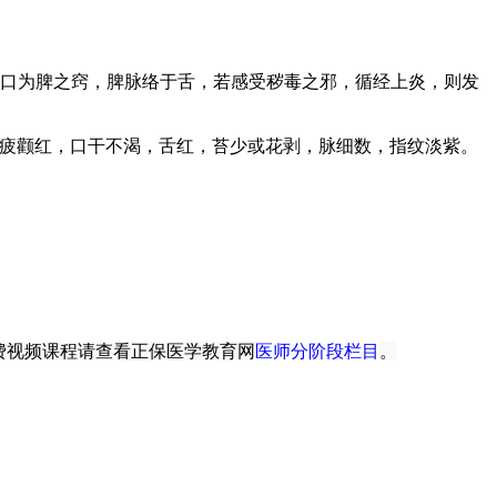
口为脾之窍，脾脉络于舌，若感受秽毒之邪，循经上炎，则发
疲颧红，口干不渴，舌红，苔少或花剥，脉细数，指纹淡紫。
费视频课程请查看正保医学教育网
医师分阶段栏目
。