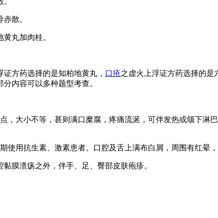
散。
导赤散。
地黄丸加肉桂。
浮证方药选择的是知柏地黄丸，
口疮
之虚火上浮证方药选择的是
部分内容可以多种题型考查。
点，大小不等，甚则满口糜腐，疼痛流涎，可伴发热或颌下淋巴
期使用抗生素、激素患者。口腔及舌上满布白屑，周围有红晕，
腔黏膜溃疡之外，伴手、足、臀部皮肤疱疹。