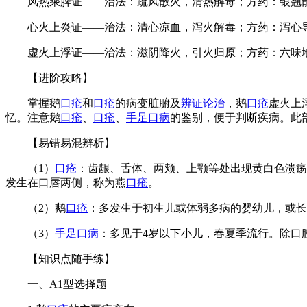
风热乘脾证——治法：疏风散火，清热解毒；方药：银翘
心火上炎证——治法：清心凉血，泻火解毒；方药：泻心
虚火上浮证——治法：滋阴降火，引火归原；方药：六味
【进阶攻略】
掌握鹅
口疮
和
口疮
的病变脏腑及
辨证论治
，鹅
口疮
虚火上
忆。注意鹅
口疮
、
口疮
、
手足口病
的鉴别，便于判断疾病。此
【易错易混辨析】
（1）
口疮
：齿龈、舌体、两颊、上颚等处出现黄白色溃疡
发生在口唇两侧，称为燕
口疮
。
（2）鹅
口疮
：多发生于初生儿或体弱多病的婴幼儿，或长
（3）
手足口病
：多见于4岁以下小儿，春夏季流行。除口
【知识点随手练】
一、A1型选择题