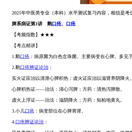
2021年中医类专业（本科）水平测试复习内容，相信是
脾系病证
第1讲 鹅
口疮
、
口疮
【考频指数】★★★
【考点精讲】
1.鹅
口疮
：病原菌为白色念珠菌。主要病变在心脾。多见
2.鹅
口疮
辨证论治
：
实火证应治以清泄心脾积热；虚火证应治以滋肾养阴降火
心脾积热证——治法：清心泻脾；方药：清热泻脾散。
虚火上浮证——治法：滋阴降火；方药：知柏地黄丸。
3.小儿
口疮
：病变部位在心脾胃肾。
4.
口疮
辨证论治
：