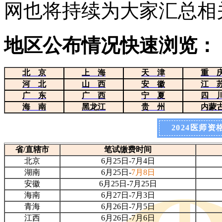
网也将持续为大家汇总相
地区公布情况快速浏览：
北 京
上 海
天 津
重 
河 北
山 西
安 徽
江 
广 东
广 西
宁 夏
四 
海 南
黑龙江
贵 州
内蒙
2024医师
省/直辖市
笔试缴费时间
北京
6月25日-7月4日
湖南
6月25日-
7月8日
安徽
6月25日-7月25日
海南
6月27日-7月3日
青海
6月26日-7月5日
江西
6月26日-7月6日