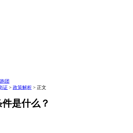
跑团
岗证
>
政策解析
> 正文
条件是什么？