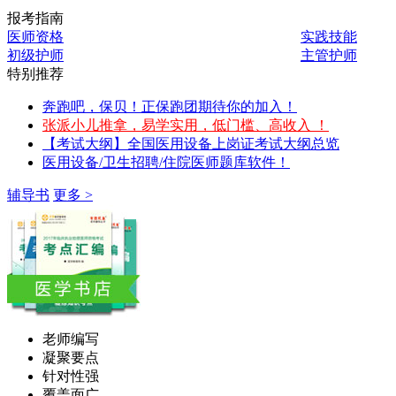
报考指南
医师资格
实践技能
初级护师
主管护师
特别推荐
奔跑吧，保贝！正保跑团期待你的加入！
张派小儿推拿，易学实用，低门槛、高收入 ！
【考试大纲】全国医用设备上岗证考试大纲总览
医用设备/卫生招聘/住院医师题库软件！
辅导书
更多 >
老师编写
凝聚要点
针对性强
覆盖面广