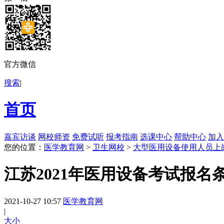
官方微信
搜索
|
首页
嘉宾访谈
网校师资
免费试听
报考指南
选课中心
帮助中心
加入
您的位置：
医学教育网
>
卫生网校
>
大型医用设备使用人员上
江苏2021年医用设备考试报名
2021-10-27 10:57
医学教育网
|
大
小