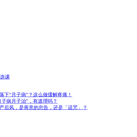
选课
落下“月子病”？这么做缓解疼痛！
月子病月子治”，有道理吗？
产后风，是善意的忠告，还是「诅咒」？