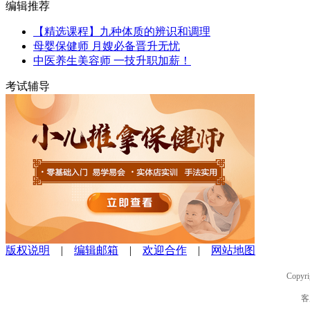
编辑推荐
【精选课程】九种体质的辨识和调理
母婴保健师 月嫂必备晋升无忧
中医养生美容师 一技升职加薪！
考试辅导
版权说明
|
编辑邮箱
|
欢迎合作
|
网站地图
Copyri
客