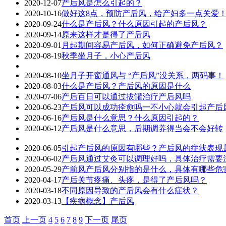
2020-12-07
产后风是怎么引起的？
2020-10-16
做好这8点，预防产后风，给产妇多一点关爱
2020-09-24
什么是产后风？什么原因引起的产后风？
2020-09-14
原来这样才是得了产后风
2020-09-01
月起期间容易产后风，如何正确避免产后风？
2020-08-19
秋季坐月子，小心产后风
2020-08-10
坐月子开窗通风与 “产后风”没关系，两码事！
2020-08-03
什么是产后风？产后风的原因是什么
2020-07-06
产后百日可以通过拔罐治疗产后风吗
2020-06-23
产后风可以成功痊愈吗一不小心就会引起产后
2020-06-16
产后风是什么意思？什么原因引起的？
2020-06-12
产后风是什么意思，后期调养得当会不会好转
2020-06-05
引起产后风的原因有哪些？产后风的症状表现
2020-06-02
产后风通过艾灸可以调理好吗，具体治疗需要
2020-05-29
产前风产后风分别指的是什么，具体有哪些危
2020-04-17
产后关节疼痛、头疼，是得了产后风吗？
2020-03-18
不同原因导致的产后风会有什么症状？
2020-03-13
【疾病概念】产后风
首页
上一页
4
5
6
7
8
9
下一页
尾页