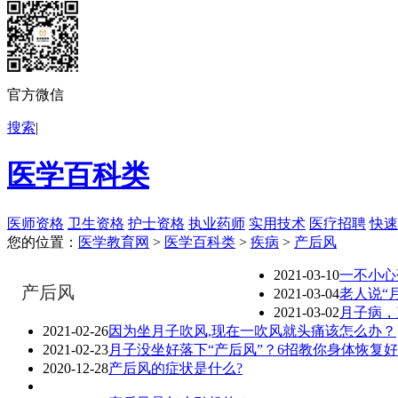
官方微信
搜索
|
医学百科类
医师资格
卫生资格
护士资格
执业药师
实用技术
医疗招聘
快速
您的位置：
医学教育网
>
医学百科类
>
疾病
>
产后风
2021-03-10
一不小心
产后风
2021-03-04
老人说“
2021-03-02
月子病，
2021-02-26
因为坐月子吹风,现在一吹风就头痛该怎么办？
2021-02-23
月子没坐好落下“产后风”？6招教你身体恢复好
2020-12-28
产后风的症状是什么?