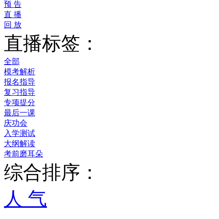
预 告
直 播
回 放
直播标签：
全部
模考解析
报名指导
复习指导
专项提分
最后一课
庆功会
入学测试
大纲解读
考前磨耳朵
综合排序：
人 气