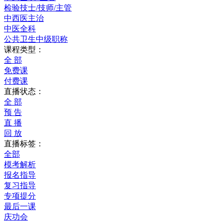
检验技士/技师/主管
中西医主治
中医全科
公共卫生中级职称
课程类型：
全 部
免费课
付费课
直播状态：
全 部
预 告
直 播
回 放
直播标签：
全部
模考解析
报名指导
复习指导
专项提分
最后一课
庆功会