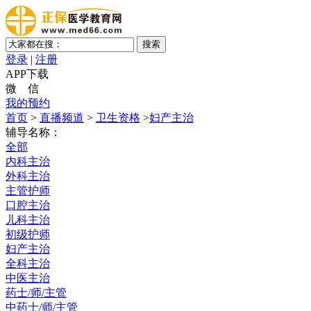
登录
|
注册
APP下载
微 信
我的预约
首页
>
直播频道
>
卫生资格
>
妇产主治
辅导名称：
全部
内科主治
外科主治
主管护师
口腔主治
儿科主治
初级护师
妇产主治
全科主治
中医主治
药士/师/主管
中药士/师/主管