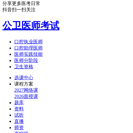
分享更多医考日常
抖音扫一扫关注
公卫医师考试
口腔执业医师
口腔助理医师
医师实践技能
医师分阶段
卫生资格
选课中心
课程方案
2027网络课
2026面授课
题库
资料
试听
直播
师资