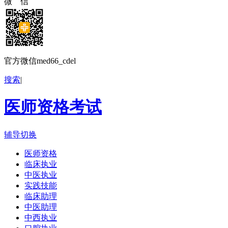
微 信
官方微信med66_cdel
搜索
|
医师资格考试
辅导切换
医师资格
临床执业
中医执业
实践技能
临床助理
中医助理
中西执业