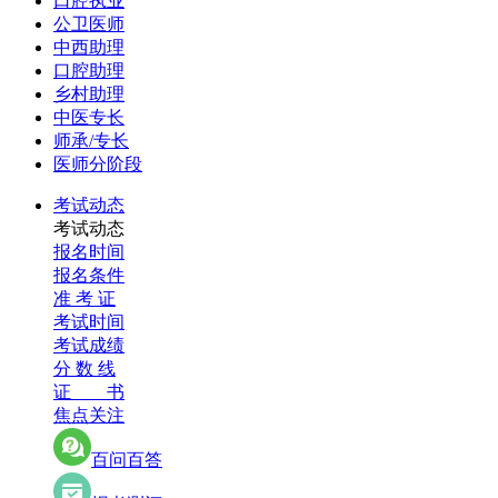
口腔执业
公卫医师
中西助理
口腔助理
乡村助理
中医专长
师承/专长
医师分阶段
考试动态
考试动态
报名时间
报名条件
准 考 证
考试时间
考试成绩
分 数 线
证 书
焦点关注
百问百答