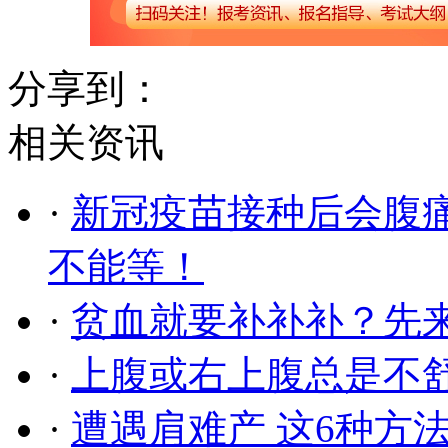
分享到：
相关资讯
·
新冠疫苗接种后会腹痛
不能等！
·
贫血就要补补补？先
·
上腹或右上腹总是不
·
遭遇肩难产 这6种方