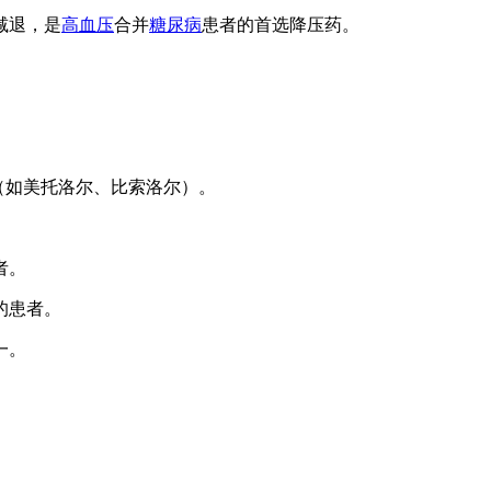
减退，是
高血压
合并
糖尿病
患者的首选降压药。
（如美托洛尔、比索洛尔）。
者。
的患者。
一。