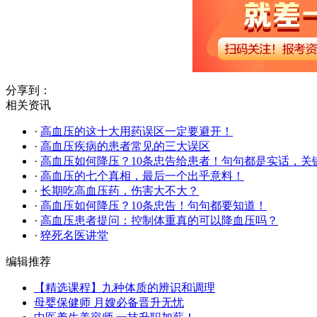
分享到：
相关资讯
·
高血压的这十大用药误区一定要避开！
·
高血压疾病的患者常见的三大误区
·
高血压如何降压？10条忠告给患者！句句都是实话，关
·
高血压的七个真相，最后一个出乎意料！
·
长期吃高血压药，伤害大不大？
·
高血压如何降压？10条忠告！句句都要知道！
·
高血压患者提问：控制体重真的可以降血压吗？
·
猝死名医讲堂
编辑推荐
【精选课程】九种体质的辨识和调理
母婴保健师 月嫂必备晋升无忧