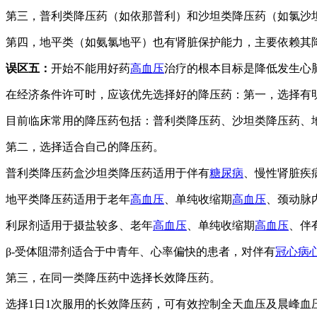
第三，普利类降压药（如依那普利）和沙坦类降压药（如氯沙
第四，地平类（如氨氯地平）也有肾脏保护能力，主要依赖其
误区五：
开始不能用好药
高血压
治疗的根本目标是降低发生心
在经济条件许可时，应该优先选择好的降压药：第一，选择有
目前临床常用的降压药包括：普利类降压药、沙坦类降压药、
第二，选择适合自己的降压药。
普利类降压药盒沙坦类降压药适用于伴有
糖尿病
、慢性肾脏疾
地平类降压药适用于老年
高血压
、单纯收缩期
高血压
、颈动脉
利尿剂适用于摄盐较多、老年
高血压
、单纯收缩期
高血压
、伴
β-受体阻滞剂适合于中青年、心率偏快的患者，对伴有
冠心病
第三，在同一类降压药中选择长效降压药。
选择1日1次服用的长效降压药，可有效控制全天血压及晨峰血