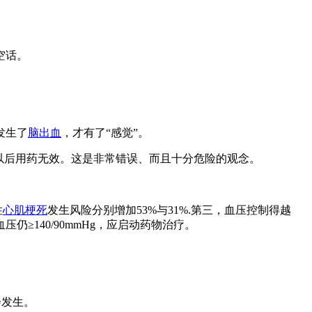
空话。
发生了
脑出血
，才有了“感觉”。
以后用药无效。这是非常错误、而且十分危险的观念。
性
心肌梗死
发生风险分别增加53%与31%.第三，血压控制得越
140/90mmHg，应启动药物治疗。
会发生。