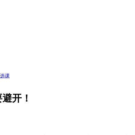
选课
要避开！