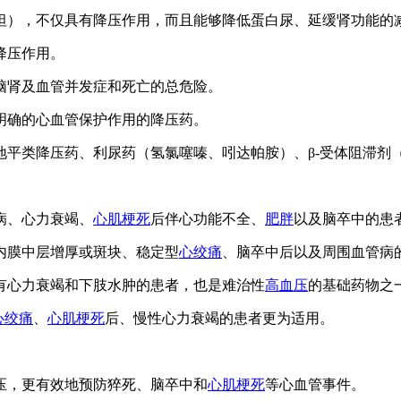
坦），不仅具有降压作用，而且能够降低蛋白尿、延缓肾功能的
降压作用。
脑肾及血管并发症和死亡的总危险。
明确的心血管保护作用的降压药。
地平类降压药、利尿药（氢氯噻嗪、吲达帕胺）、β-受体阻滞剂
病、心力衰竭、
心肌梗死
后伴心功能不全、
肥胖
以及脑卒中的患
内膜中层增厚或斑块、稳定型
心绞痛
、脑卒中后以及周围血管病
有心力衰竭和下肢水肿的患者，也是难治性
高血压
的基础药物之
心绞痛
、
心肌梗死
后、慢性心力衰竭的患者更为适用。
压，更有效地预防猝死、脑卒中和
心肌梗死
等心血管事件。