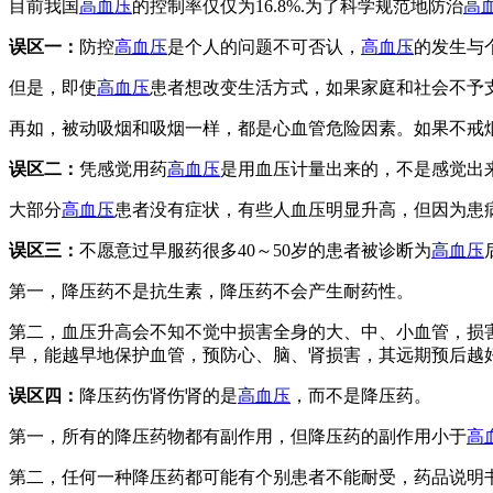
目前我国
高血压
的控制率仅仅为16.8%.为了科学规范地防治
高
误区一：
防控
高血压
是个人的问题不可否认，
高血压
的发生与
但是，即使
高血压
患者想改变生活方式，如果家庭和社会不予
再如，被动吸烟和吸烟一样，都是心血管危险因素。如果不戒
误区二：
凭感觉用药
高血压
是用血压计量出来的，不是感觉出
大部分
高血压
患者没有症状，有些人血压明显升高，但因为患
误区三：
不愿意过早服药很多40～50岁的患者被诊断为
高血压
第一，降压药不是抗生素，降压药不会产生耐药性。
第二，血压升高会不知不觉中损害全身的大、中、小血管，损害
早，能越早地保护血管，预防心、脑、肾损害，其远期预后越好。
误区四：
降压药伤肾伤肾的是
高血压
，而不是降压药。
第一，所有的降压药物都有副作用，但降压药的副作用小于
高
第二，任何一种降压药都可能有个别患者不能耐受，药品说明书