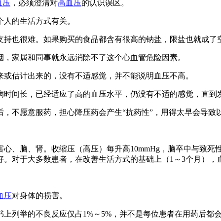
血压
，必须澄清对
高血压
的认识误区。
个人的生活方式有关。
支持也很难。如果购买的食品都含有很高的钠盐，限盐也就成了
烟，家属和同事就永远消除不了这个心血管危险因素。
来或估计出来的，没有不适感觉，并不能说明血压不高。
病时间长，已经适应了高的血压水平，仍没有不适的感觉，直到
后，不愿意服药，担心降压药会产生“抗药性”，用得太早会导致
心、脑、肾。收缩压（高压）每升高10mmHg，脑卒中与致死
对于大多数患者，在改善生活方式的基础上（1～3个月），血压仍≥
血压
对身体的损害。
上列举的不良反应仅占1%～5%，并不是每位患者在用药后都