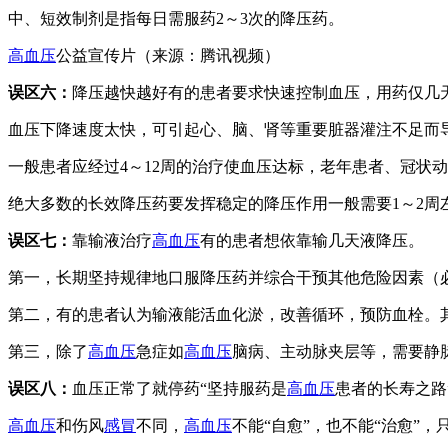
中、短效制剂是指每日需服药2～3次的降压药。
高血压
公益宣传片（来源：腾讯视频）
误区六：
降压越快越好有的患者要求快速控制血压，用药仅几
血压下降速度太快，可引起心、脑、肾等重要脏器灌注不足而
一般患者应经过4～12周的治疗使血压达标，老年患者、冠状
绝大多数的长效降压药要发挥稳定的降压作用一般需要1～2周
误区七：
靠输液治疗
高血压
有的患者想依靠输几天液降压。
第一，长期坚持规律地口服降压药并综合干预其他危险因素（
第二，有的患者认为输液能活血化淤，改善循环，预防血栓。
第三，除了
高血压
急症如
高血压
脑病、主动脉夹层等，需要静
误区八：
血压正常了就停药“坚持服药是
高血压
患者的长寿之路
高血压
和伤风
感冒
不同，
高血压
不能“自愈”，也不能“治愈”，