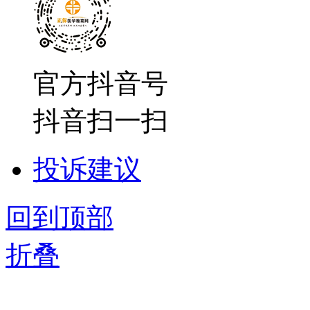
官方抖音号
抖音扫一扫
投诉建议
回到顶部
折叠