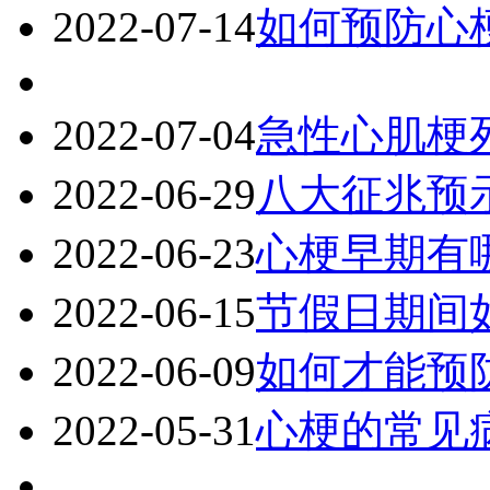
2022-07-14
如何预防心
2022-07-04
急性心肌梗
2022-06-29
八大征兆预
2022-06-23
心梗早期有
2022-06-15
节假日期间
2022-06-09
如何才能预
2022-05-31
心梗的常见