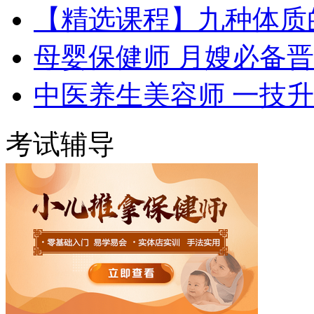
【精选课程】九种体质
母婴保健师 月嫂必备
中医养生美容师 一技
考试辅导