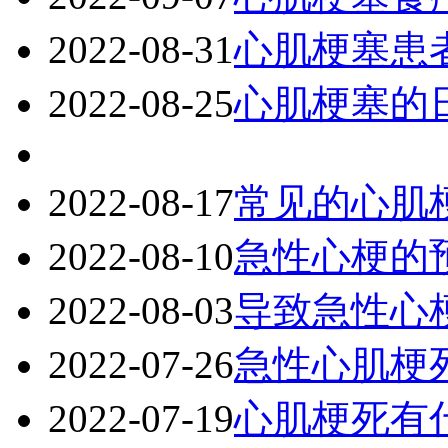
2022-08-31
心肌梗塞患
2022-08-25
心肌梗塞的
2022-08-17
常见的心肌
2022-08-10
急性心梗的
2022-08-03
导致急性心
2022-07-26
急性心肌梗
2022-07-19
心肌梗死有