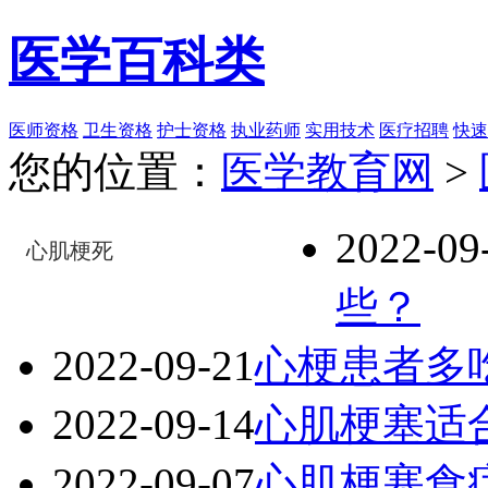
医学百科类
医师资格
卫生资格
护士资格
执业药师
实用技术
医疗招聘
快速
您的位置：
医学教育网
>
2022-09
心肌梗死
些？
2022-09-21
心梗患者多
2022-09-14
心肌梗塞适
2022-09-07
心肌梗塞食