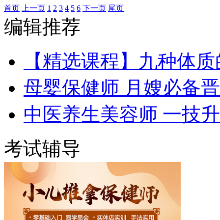
首页
上一页
1
2
3
4
5
6
下一页
尾页
编辑推荐
【精选课程】九种体质
母婴保健师 月嫂必备
中医养生美容师 一技
考试辅导