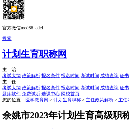
官方微信med66_cdel
搜索
|
计划生育职称网
主 治
考试大纲
政策解析
报名条件
报名时间
考试时间
成绩查询
证书
主 任
考试大纲
政策解析
报名条件
报名时间
考试时间
成绩查询
证书
题库软件
免费试听
选课中心
网校首页
您的位置：
医学教育网
>
计划生育职称
>
主任政策解析
>
主任
余姚市2023年计划生育高级