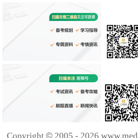
©
Copyright
2005 -
2026
www.med