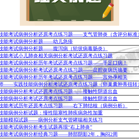
技能考试病例分析还原考点练习题——支气管肺炎（含评分标准
技能考试病例分析题——幼儿急疹
技能考试病例分析题——腹泻病（轮状病毒肠炎）
技能考试小儿肺炎相关病例分析考试还原考点练习题
技能考试病例分析历年考试还原考点练习题——手足口病！
技能考试病例分析考试还原考点练习题——盆腔炎病历摘要
技能考试病例分析历年考试还原考点练习题——宫外孕相关
业医师——实践技能病例分析考试还原考点练习题（卵巢囊肿蒂扭转
技能病例分析考试还原考点练习题——接触性阴道出血
技能病例分析考试还原考点练习题——接触性阴道出血
技能考试历年还原考点练习题——右下肺结核（病例分析）
技能病例分析试题：慢性阻塞性肺疾病急性加重
技能模拟试题——病例分析支气管哮喘相关练习
技能考试病例分析考生试题再现“右上肺炎”
技能考试病例分析经典习题——肺部阴影2年，胸闷2周