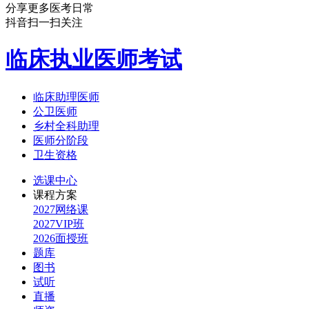
分享更多医考日常
抖音扫一扫关注
临床执业医师考试
临床助理医师
公卫医师
乡村全科助理
医师分阶段
卫生资格
选课中心
课程方案
2027网络课
2027VIP班
2026面授班
题库
图书
试听
直播