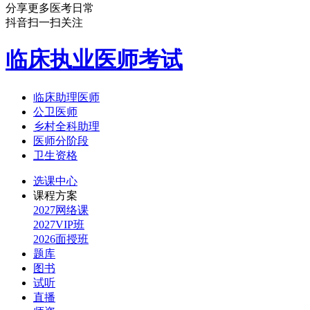
分享更多医考日常
抖音扫一扫关注
临床执业医师考试
临床助理医师
公卫医师
乡村全科助理
医师分阶段
卫生资格
选课中心
课程方案
2027网络课
2027VIP班
2026面授班
题库
图书
试听
直播