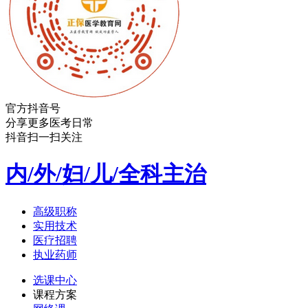
官方抖音号
分享更多医考日常
抖音扫一扫关注
内/外/妇/儿/全科主治
高级职称
实用技术
医疗招聘
执业药师
选课中心
课程方案