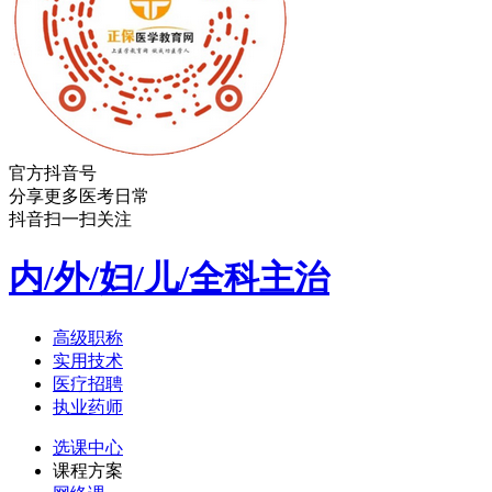
官方抖音号
分享更多医考日常
抖音扫一扫关注
内/外/妇/儿/全科主治
高级职称
实用技术
医疗招聘
执业药师
选课中心
课程方案