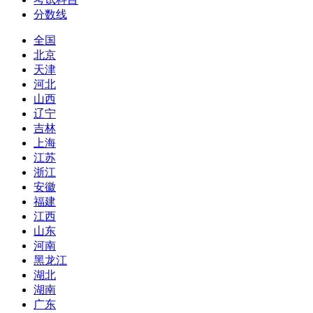
分数线
全国
北京
天津
河北
山西
辽宁
吉林
上海
江苏
浙江
安徽
福建
江西
山东
河南
黑龙江
湖北
湖南
广东