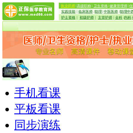
执业药师
|
高级职称
|
卫生资格
|
健康管理师
|
住
实践技能
|
临床医师
/
助理
|
中医医师
/
助理
|
中
护士资格
|
初级护师
|
主管护师
|
全科
/
内科
/
手机看课
平板看课
同步演练