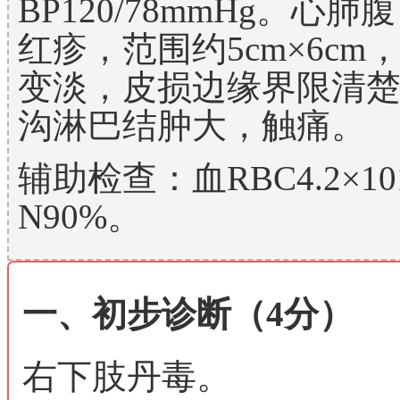
BP120/78mmHg。
红疹，范围约5cm×6c
变淡，皮损边缘界限清
沟淋巴结肿大，触痛。
辅助检查：血RBC4.2×1012
N90%。
一、初步诊断（4分）
右下肢丹毒。