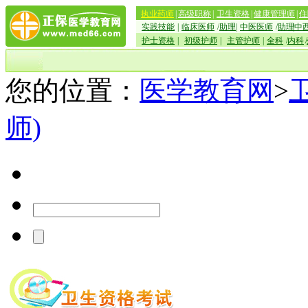
执业药师
|
高级职称
|
卫生资格
|
健康管理师
|
住
实践技能
|
临床医师
/
助理
|
中医医师
/
助理
|
中
护士资格
|
初级护师
|
主管护师
|
全科
/
内科
/
您的位置：
医学教育网
>
师)