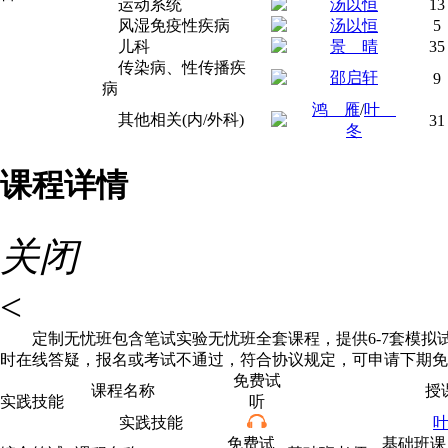
运动系统
汤以恒
13
风湿免疫性疾病
汤以恒
5
儿科
景 晴
35
传染病、性传播疾
邵启轩
9
病
鸿 雁
/
叶
其他相关(内/外科)
31
冬
课程详情
关闭
<
定制无忧班包含笔试实验无忧班全套课程，提供6-7套模拟试卷+
时在线答疑，报名或考试不通过，符合协议规定，可申请下期免
免费试
课程名称
授
实践技能
听
实践技能
免费试
基础班课