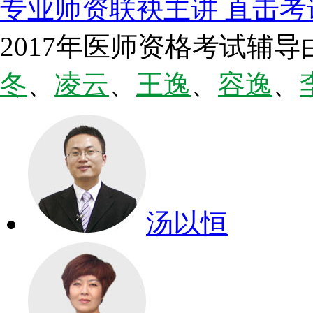
专业师资联袂主讲 直击考
2017年医师资格考试辅导
冬
、
凌云
、
王逸
、
容逸
、
汤以恒