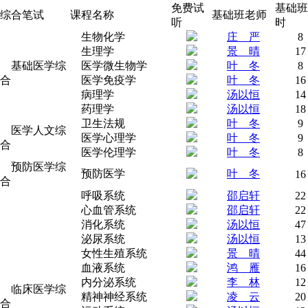
免费试
基础班
综合笔试
课程名称
基础班老师
听
时
生物化学
庄 严
8
生理学
景 晴
17
基础医学综
医学微生物学
叶 冬
8
合
医学免疫学
叶 冬
16
病理学
汤以恒
14
药理学
汤以恒
18
卫生法规
叶 冬
9
医学人文综
医学心理学
叶 冬
9
合
医学伦理学
叶 冬
8
预防医学综
预防医学
叶 冬
16
合
呼吸系统
邵启轩
22
心血管系统
邵启轩
22
消化系统
汤以恒
47
泌尿系统
汤以恒
13
女性生殖系统
景 晴
44
血液系统
鸿 雁
16
内分泌系统
李 林
12
临床医学综
精神神经系统
凌 云
20
合