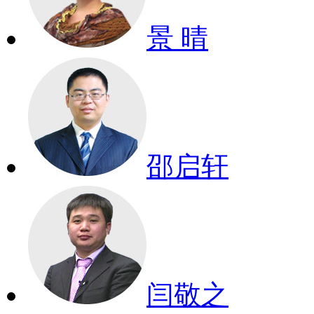
景 晴
邵启轩
闫敬之