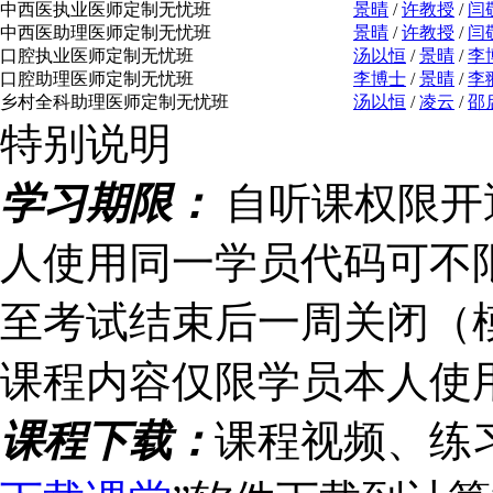
中西医执业医师定制无忧班
景晴
/
许教授
/
闫
中西医助理医师定制无忧班
景晴
/
许教授
/
闫
口腔执业医师定制无忧班
汤以恒
/
景晴
/
李
口腔助理医师定制无忧班
李博士
/
景晴
/
李
乡村全科助理医师定制无忧班
汤以恒
/
凌云
/
邵
特别说明
学习期限：
自听课权限开
人使用同一学员代码可不
至考试结束后一周关闭（
课程内容仅限学员本人使
课程下载：
课程视频、练