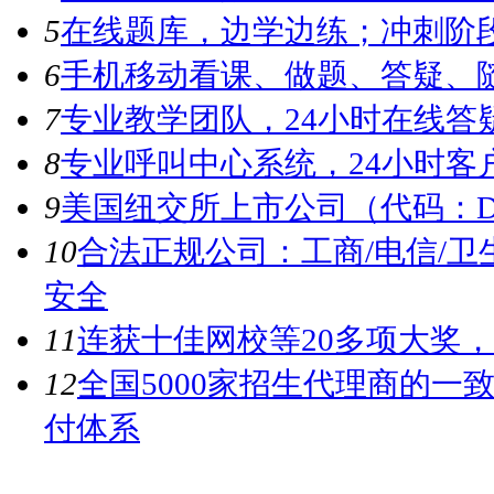
5
在线题库，边学边练；冲刺阶
6
手机移动看课、做题、答疑、
7
专业教学团队，24小时在线答
8
专业呼叫中心系统，24小时客
9
美国纽交所上市公司（代码：
10
合法正规公司：工商/电信/
安全
11
连获十佳网校等20多项大奖
12
全国5000家招生代理商的一
付体系