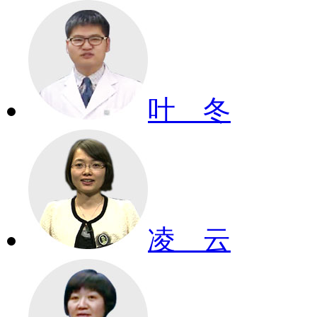
叶 冬
凌 云