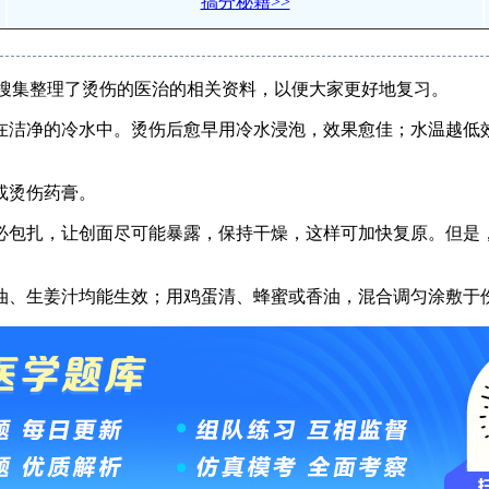
搞分秘籍>>
|搜集整理了烫伤的医治的相关资料，以便大家更好地复习。
在洁净的冷水中。烫伤后愈早用冷水浸泡，效果愈佳；水温越低效
或烫伤药膏。
必包扎，让创面尽可能暴露，保持干燥，这样可加快复原。但是，
油、生姜汁均能生效；用鸡蛋清、蜂蜜或香油，混合调匀涂敷于