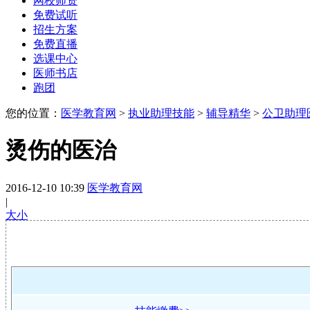
网校师资
免费试听
招生方案
免费直播
选课中心
医师书店
跑团
您的位置：
医学教育网
>
执业助理技能
>
辅导精华
>
公卫助理
烫伤的医治
2016-12-10 10:39
医学教育网
|
大
小