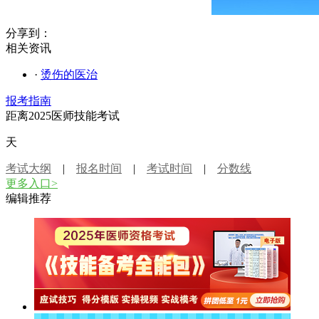
分享到：
相关资讯
·
烫伤的医治
报考指南
距离2025医师技能考试
天
考试大纲
|
报名时间
|
考试时间
|
分数线
更多入口>
编辑推荐