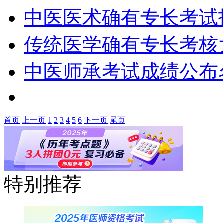
中医医术确有专长考试
传统医学确有专长考核
中医师承考试成绩公布
首页
上一页
1
2
3
4
5
6
下一页
尾页
特别推荐