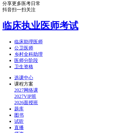
分享更多医考日常
抖音扫一扫关注
临床执业医师考试
临床助理医师
公卫医师
乡村全科助理
医师分阶段
卫生资格
选课中心
课程方案
2027网络课
2027VIP班
2026面授班
题库
图书
试听
直播