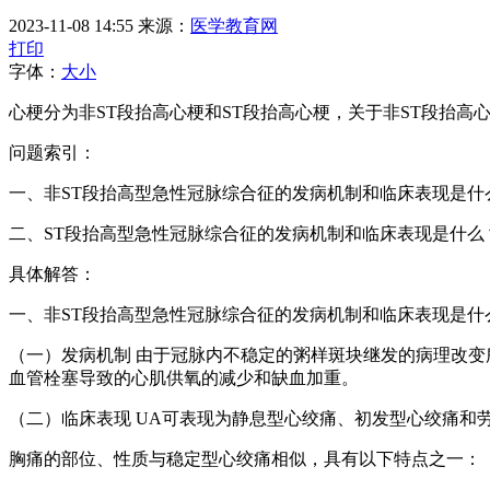
2023-11-08 14:55
来源：
医学教育网
打印
字体：
大
小
心梗分为非ST段抬高心梗和ST段抬高心梗，关于非ST段抬
问题索引：
一、非ST段抬高型急性冠脉综合征的发病机制和临床表现是什
二、ST段抬高型急性冠脉综合征的发病机制和临床表现是什么
具体解答：
一、非ST段抬高型急性冠脉综合征的发病机制和临床表现是什
（一）发病机制 由于冠脉内不稳定的粥样斑块继发的病理改变所致，如斑块内出血、斑块纤维帽破裂或斑块糜烂等不稳定的斑块基础上，有血小板聚集、并发血栓形成、冠脉痉挛收缩及微
血管栓塞导致的心肌供氧的减少和缺血加重。
（二）临床表现 UA可表现为静息型心绞痛、初发型心绞
胸痛的部位、性质与稳定型心绞痛相似，具有以下特点之一：