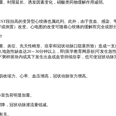
加重、时限延长、诱发因素变化，硝酸类药物缓解作用减弱。
有ST段抬高的变异型心绞痛也属此列。此外，由于贫血、感染
平或倒置）改变。心电图的改变可随着心绞痛的缓解而完全或部
？
急性缺血达20～30分钟以上，即[医学教育网原创]可发生急性
下粥样斑块内或其下发生出血或血管持续痉挛，也可使冠状动脉
心肌收缩力、心率、血压增高，冠状动脉张力增高。
心室负荷明显加重。
骤降，冠状动脉灌流量锐减。
切有关。