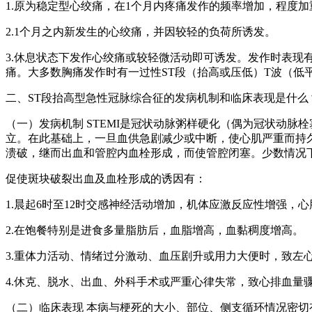
1.原为稳定型心绞痛，在1个月内疼痛发作的频率增加，程度
2.1个月之内新发生的心绞痛，并因较轻的负荷所诱发。
3.休息状态下发作心绞痛或较轻微活动即可诱发。发作时表现
痛。大多数胸痛发作时有一过性ST段（抬高或压低）T波（低
二、ST段抬高型急性冠脉综合征的发病机制和临床表现是什么
（一）发病机制 STEMI是冠状动脉粥样硬化（偶为冠状动脉栓塞、炎症、先天性畸形、痉挛和冠状动脉口阻塞所致）造成一支或多支血管管腔狭窄和心肌血供不足，而侧支循环未充分建
立。在此基础上，一旦血供急剧减少或中断，使心肌严重而持久地
溃破，继而出血和管腔内血栓形成，而使管腔闭塞。少数情况
促使斑块破裂出血及血栓形成的诱因有：
1.晨起6时至12时交感神经活动增加，机体应激反应性增强，
2.在饱餐特别是进食多量脂肪后，血脂增高，血黏稠度增高。
3.重体力活动、情绪过分激动、血压剧升或用力大便时，致左
4.休克、脱水、出血、外科手术或严重心律失常，致心排血量
（二）临床表现 本病与梗死的大小、部位、侧支循环情况密