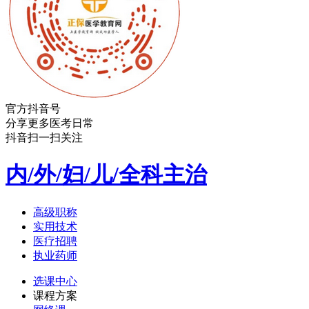
官方抖音号
分享更多医考日常
抖音扫一扫关注
内/外/妇/儿/全科主治
高级职称
实用技术
医疗招聘
执业药师
选课中心
课程方案