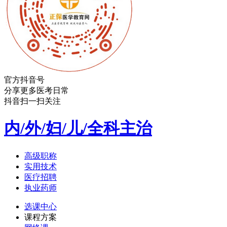
官方抖音号
分享更多医考日常
抖音扫一扫关注
内/外/妇/儿/全科主治
高级职称
实用技术
医疗招聘
执业药师
选课中心
课程方案