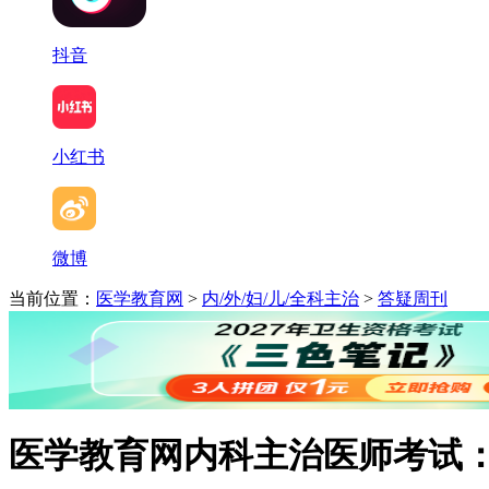
抖音
小红书
微博
当前位置：
医学教育网
>
内/外/妇/儿/全科主治
>
答疑周刊
医学教育网内科主治医师考试：《