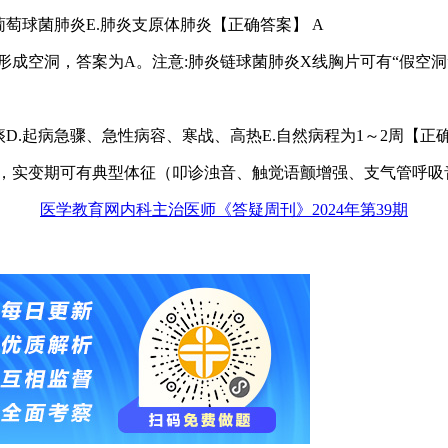
葡萄球菌肺炎E.肺炎支原体肺炎【正确答案】 A
成空洞，答案为A。注意:肺炎链球菌肺炎X线胸片可有“假空洞
痰D.起病急骤、急性病容、寒战、高热E.自然病程为1～2周【正确
，实变期可有典型体征（叩诊浊音、触觉语颤增强、支气管呼吸音
医学教育网内科主治医师《答疑周刊》2024年第39期