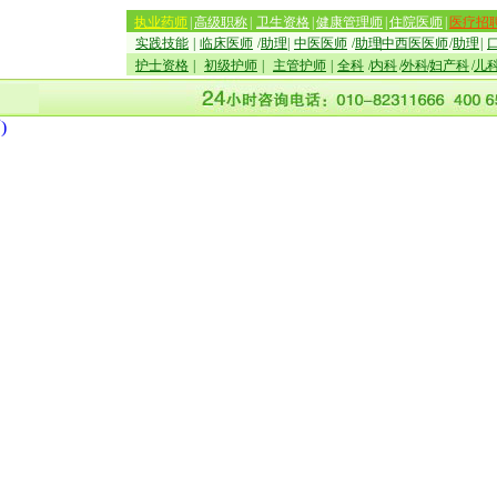
执业药师
|
高级职称
|
卫生资格
|
健康管理师
|
住院医师
|
医疗招
实践技能
|
临床医师
/
助理
|
中医医师
/
助理
|
中西医医师
/
助理
|
护士资格
|
初级护师
|
主管护师
|
全科
/
内科
/
外科
/
妇产科
/
儿
)