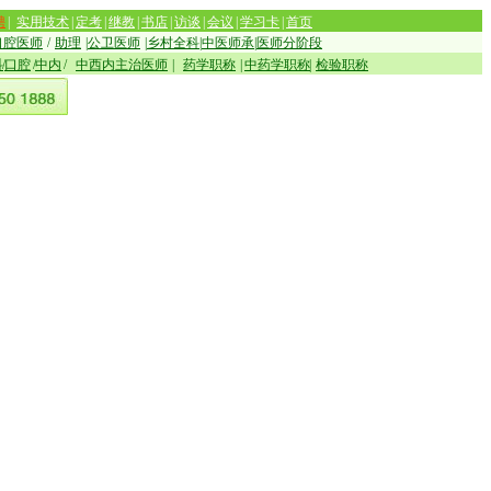
聘
|
实用技术
|
定考
|
继教
|
书店
|
访谈
|
会议
|
学习卡
|
首页
口腔医师
/
助理
|
公卫医师
|
乡村全科
|
中医师承
|
医师分阶段
科
/
口腔
/
中内
/
中西内主治医师
|
药学职称
|
中药学职称
|
检验职称