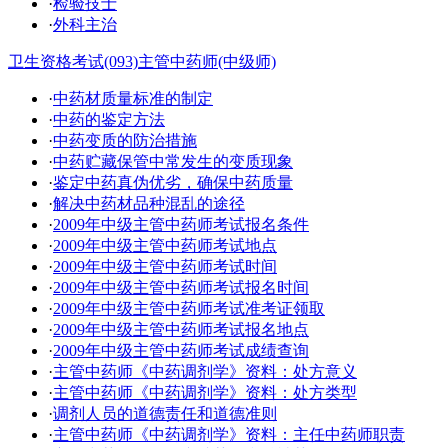
·
检验技士
·
外科主治
卫生资格考试(093)主管中药师(中级师)
·
中药材质量标准的制定
·
中药的鉴定方法
·
中药变质的防治措施
·
中药贮藏保管中常发生的变质现象
·
鉴定中药真伪优劣，确保中药质量
·
解决中药材品种混乱的途径
·
2009年中级主管中药师考试报名条件
·
2009年中级主管中药师考试地点
·
2009年中级主管中药师考试时间
·
2009年中级主管中药师考试报名时间
·
2009年中级主管中药师考试准考证领取
·
2009年中级主管中药师考试报名地点
·
2009年中级主管中药师考试成绩查询
·
主管中药师《中药调剂学》资料：处方意义
·
主管中药师《中药调剂学》资料：处方类型
·
调剂人员的道德责任和道德准则
·
主管中药师《中药调剂学》资料：主任中药师职责