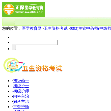
您的位置：
医学教育网
>
卫生资格考试
>
(093)主管中药师(中级师
·
初级药士
·
初级护士
·
初级护师
·
内科主治
·
妇科主治
·
主管护师