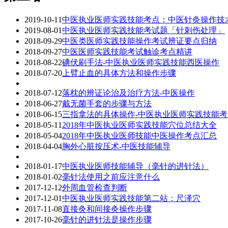
2019-10-11
中医执业医师实践技能考点：中医针灸操作技
2019-08-01
中医执业医师实践技能考试题「针刺伤处理」
2018-09-29
中医类医师实践技能操作考试辨证要点归纳
2018-09-27
中医医师实践技能考试触诊考点精讲
2018-08-22
碘伏刷手法-中医执业医师实践技能西医操作
2018-07-20
上臂止血的具体方法和操作步骤
2018-07-12
落枕的辨证论治及治疗方法-中医操作
2018-06-27
戴无菌手套的步骤与方法
2018-06-15
三指拿法的具体操作-中医执业医师实践技能考
2018-05-11
2018年中医执业医师实践技能穴位总结大全
2018-05-04
2018年中医执业医师技能中医操作考点汇总
2018-04-04
胸外心脏按压术-中医技能辅导
2018-01-17
中医执业医师技能辅导（毫针的进针法）
2018-01-02
毫针法使用之前应注意什么
2017-12-12
外周血管检查判断
2017-12-01
中医执业医师实践技能第二站：尺泽穴
2017-11-08
直接灸和间接灸操作步骤
2017-10-26
毫针的进针法是操作步骤