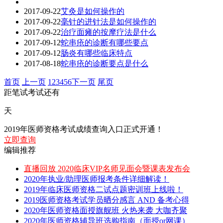
2017-09-22
艾灸是如何操作的
2017-09-22
毫针的进针法是如何操作的
2017-09-22
治疗面瘫的按摩疗法是什么
2017-09-12
蛇串疮的诊断有哪些要点
2017-09-12
肠炎有哪些临床特点
2017-08-18
蛇串疮的诊断要点是什么
首页
上一页
1
2
3
4
5
6
下一页
尾页
距笔试考试还有
天
2019年医师资格考试成绩查询入口正式开通！
立即查询
编辑推荐
直播回放 2020临床VIP名师见面会暨课表发布会
2020年执业/助理医师报考条件详细解读！
2019年临床医师资格二试点题密训班上线啦！
2019医师资格考试学员晒分感言 AND 备考心得
2020年医师资格面授旗舰班 火热来袭 大咖齐聚
2020年医师资格辅导班选购指南（面授or网课）