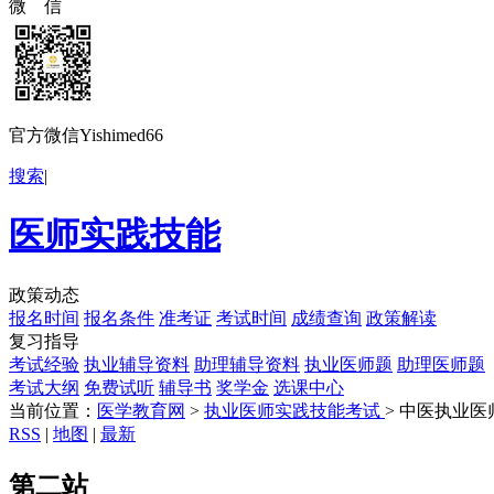
微 信
官方微信Yishimed66
搜索
|
医师实践技能
政策动态
报名时间
报名条件
准考证
考试时间
成绩查询
政策解读
复习指导
考试经验
执业辅导资料
助理辅导资料
执业医师题
助理医师题
考试大纲
免费试听
辅导书
奖学金
选课中心
当前位置：
医学教育网
>
执业医师实践技能考试
> 中医执业
RSS
|
地图
|
最新
第二站